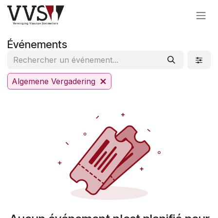
Se rendre au contenu
Événements
Algemene Vergadering