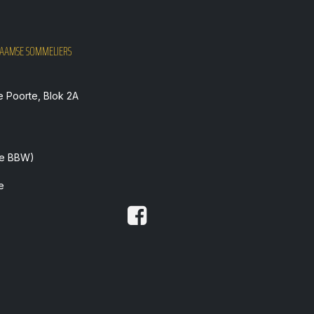
VLAAMSE SOMMELIERS
e Poorte, Blok 2A
ie BBW)
e