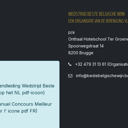
WEDSTRIJD BESTE BELGISCHE WIJN
EEN ORGANISATIE VAN DE VERENIGING 
p/a
Onthaal Hotelschool Ter Groen
Spoorwegstraat 14
s
8200 Brugge
+32 479 31 13 61 (Organisat
info@bestebelgischewijn.b
ndleiding Wedstrijd Beste
 op het NL pdf-icoon)
Manuel Concours Meilleur
r l' icone pdf FR)