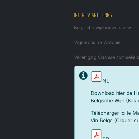
INTERESSANTE LINKS
Belgische wijnbouwers vzw
Vignerons de Wallonie
Vereniging Vlaamse sommelier
NL
Download hier de Ha
Belgische Wijn (Klik
Télécharger ici le 
Vin Belge (Cliquer su