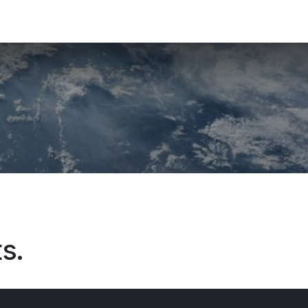
Resultaten
Over ons
Belgische wijnbouw
B
s.