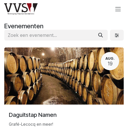
Overslaan naar inhoud
Evenementen
AUG.
19
Daguitstap Namen
Grafé-Lecocq en meer!