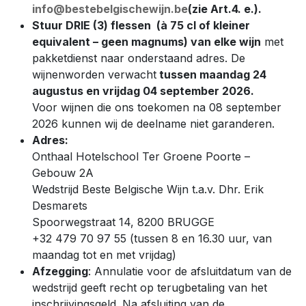
info@bestebelgischewijn.be
(zie Art.4. e.).
Stuur DRIE (3) flessen
(à 75 cl of kleiner
equivalent – geen magnums)
van elke wijn
met
pakketdienst naar onderstaand adres. De
wijnen
worden verwacht
tussen maandag 24
augustus en vrijdag 04 september 2026.
Voor
wijnen die ons toekomen na 08 september
2026 kunnen wij de deelname niet garanderen.
Adres:
Onthaal Hotelschool Ter Groene Poorte –
Gebouw 2A
Wedstrijd Beste Belgische Wijn t.a.v. Dhr. Erik
Desmarets
Spoorwegstraat 14, 8200 BRUGGE
+32 479 70 97 55 (tussen 8 en 16.30 uur, van
maandag tot en met vrijdag)
Afzegging
: Annulatie voor de afsluitdatum van de
wedstrijd geeft recht op terugbetaling van het
inschrijvingsgeld. Na afsluiting van de