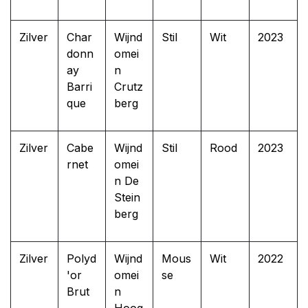
Zilver
Char
Wijnd
Stil
Wit
2023
donn
omei
ay
n
Barri
Crutz
que
berg
Zilver
Cabe
Wijnd
Stil
Rood
2023
rnet
omei
n De
Stein
berg
Zilver
Polyd
Wijnd
Mous
Wit
2022
'or
omei
se
Brut
n
Hoog