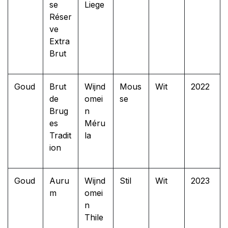
se
Liege
Réser
ve
Extra
Brut
Goud
Brut
Wijnd
Mous
Wit
2022
de
omei
se
Brug
n
es
Méru
Tradit
la
ion
Goud
Auru
Wijnd
Stil
Wit
2023
m
omei
n
Thile