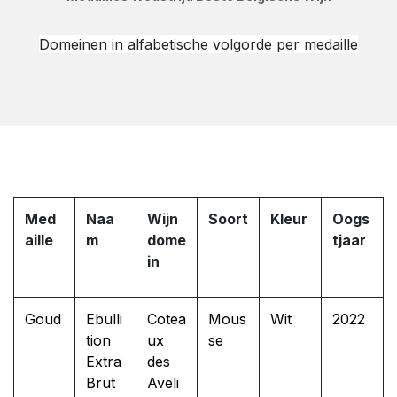
Domeinen in alfabetische volgorde per medaille
Med
Naa
Wijn
Soort
Kleur
Oogs
aille
m
dome
tjaar
in
Goud
Ebulli
Cotea
Mous
Wit
2022
tion
ux
se
Extra
des
Brut
Aveli