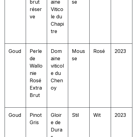
brut
aine
se
réser
Vitico
ve
le du
Chapi
tre
Goud
Perle
Dom
Mous
Rosé
2023
de
aine
se
Wallo
viticol
nie
e du
Rosé
Chen
Extra
oy
Brut
Goud
Pinot
Gloir
Stil
Wit
2023
Gris
e de
Dura
s