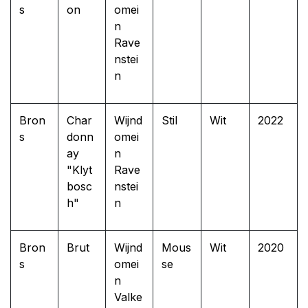
s
on
omei
n
Rave
nstei
n
Bron
Char
Wijnd
Stil
Wit
2022
s
donn
omei
ay
n
"Klyt
Rave
bosc
nstei
h"
n
Bron
Brut
Wijnd
Mous
Wit
2020
s
omei
se
n
Valke