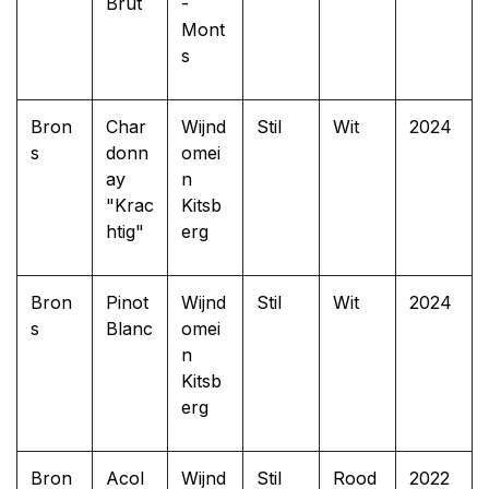
Brut
-
Mont
s
Bron
Char
Wijnd
Stil
Wit
2024
s
donn
omei
ay
n
"Krac
Kitsb
htig"
erg
Bron
Pinot
Wijnd
Stil
Wit
2024
s
Blanc
omei
n
Kitsb
erg
Bron
Acol
Wijnd
Stil
Rood
2022