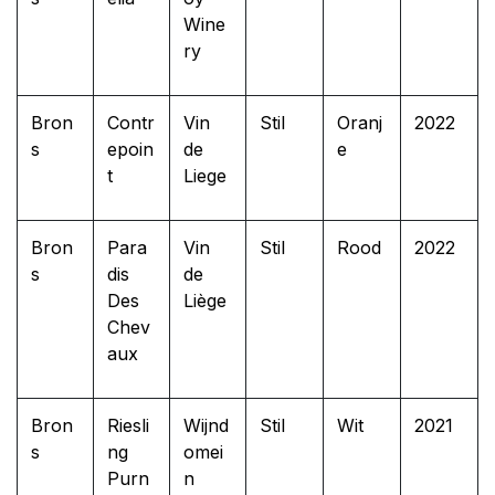
Wine
ry
Bron
Contr
Vin
Stil
Oranj
2022
s
epoin
de
e
t
Liege
Bron
Para
Vin
Stil
Rood
2022
s
dis
de
Des
Liège
Chev
aux
Bron
Riesli
Wijnd
Stil
Wit
2021
s
ng
omei
Purn
n