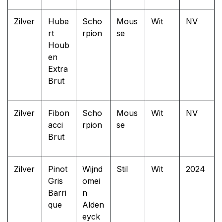
Zilver
Hube
Scho
Mous
Wit
NV
rt
rpion
se
Houb
en
Extra
Brut
Zilver
Fibon
Scho
Mous
Wit
NV
acci
rpion
se
Brut
Zilver
Pinot
Wijnd
Stil
Wit
2024
Gris
omei
Barri
n
que
Alden
eyck