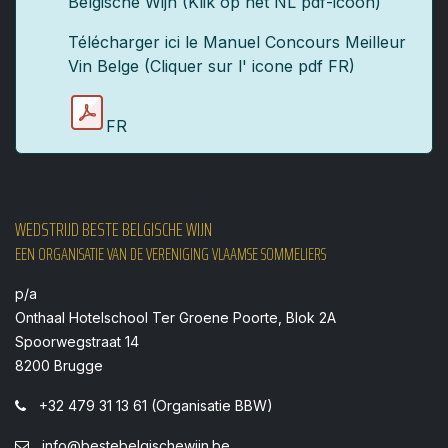
Belgische Wijn (Klik op het NL pdf-icoon)
Télécharger ici le Manuel Concours Meilleur
Vin Belge (Cliquer sur l' icone pdf FR)
FR
WEDSTRIJD BESTE BELGISCHE WIJN
EEN ORGANISATIE VAN DE VERENIGING VLAAMSE SOMMELIERS
p/a
Onthaal Hotelschool Ter Groene Poorte, Blok 2A
Spoorwegstraat 14
8200 Brugge
+32 479 31 13 61 (Organisatie BBW)
info@bestebelgischewijn.be