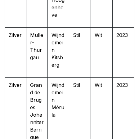
enho
ve
Zilver
Mulle
Wijnd
Stil
Wit
2023
r-
omei
Thur
n
gau
Kitsb
erg
Zilver
Gran
Wijnd
Stil
Wit
2023
d de
omei
Brug
n
es
Méru
Joha
la
nniter
Barri
que