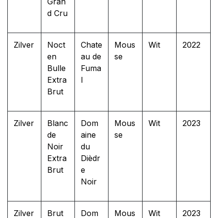
Gran
d Cru
Zilver
Noct
Chate
Mous
Wit
2022
en
au de
se
Bulle
Fuma
Extra
l
Brut
Zilver
Blanc
Dom
Mous
Wit
2023
de
aine
se
Noir
du
Extra
Dièdr
Brut
e
Noir
Zilver
Brut
Dom
Mous
Wit
2023