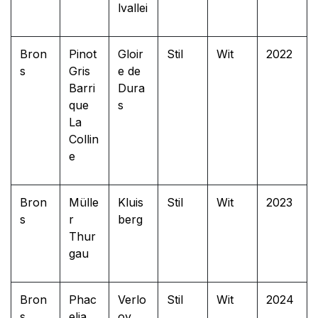
lvallei
Bron
Pinot
Gloir
Stil
Wit
2022
s
Gris
e de
Barri
Dura
que
s
La
Collin
e
Bron
Mülle
Kluis
Stil
Wit
2023
s
r
berg
Thur
gau
Bron
Phac
Verlo
Stil
Wit
2024
s
elia
oy