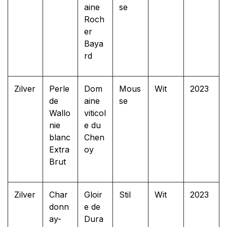
aine
se
Roch
er
Baya
rd
Zilver
Perle
Dom
Mous
Wit
2023
de
aine
se
Wallo
viticol
nie
e du
blanc
Chen
Extra
oy
Brut
Zilver
Char
Gloir
Stil
Wit
2023
donn
e de
ay-
Dura