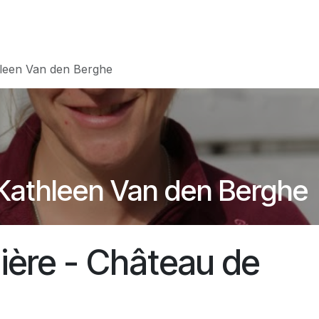
Resultaten
Over ons
Belgische wijnbouw
B
leen Van den Berghe
Kathleen Van den Berghe
ière - Château de