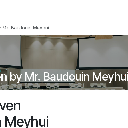
Resultaten
Over ons
Belgische wijnbouw
B
y Mr. Baudouin Meyhui
en by Mr. Baudouin Meyhu
even
n Meyhui