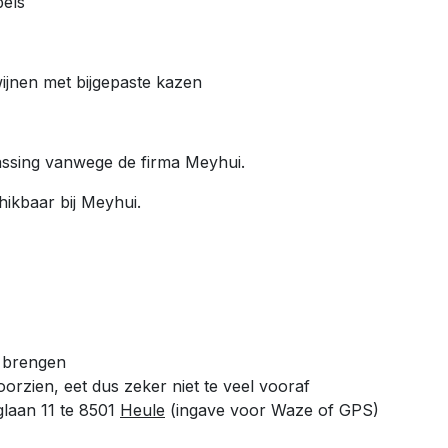
els
jnen met bijgepaste kazen
assing vanwege de firma Meyhui.
hikbaar bij Meyhui.
 brengen
oorzien, eet dus zeker niet te veel vooraf
glaan 11 te 8501
Heule
(ingave voor Waze of GPS)