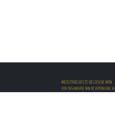
WEDSTRIJD BESTE BELGISCHE WIJN
EEN ORGANISATIE VAN DE VERENIGING 
p/a
Onthaal Hotelschool Ter Groen
Spoorwegstraat 14