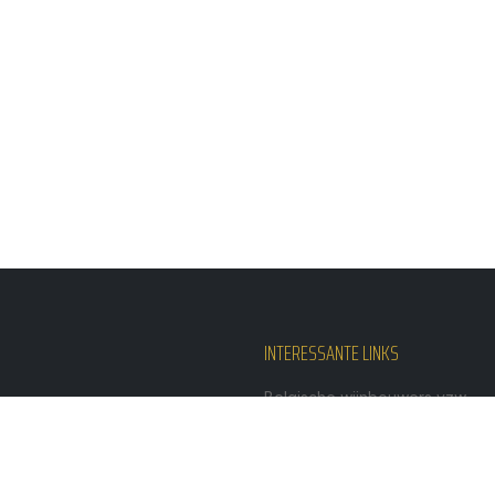
INTERESSANTE LINKS
Belgische wijnbouwers vzw
Vignerons de Wallonie