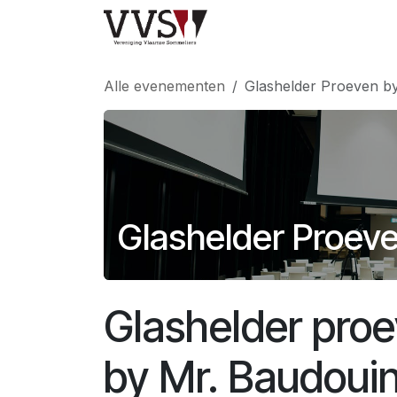
Overslaan naar inhoud
Home
Wedstrijd
Alle evenementen
Glashelder Proeven b
Glashelder Proev
Glashelder pro
by Mr. Baudoui