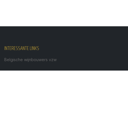
INTERESSANTE LINKS
Belgische wijnbouwers vzw
Vignerons de Wallonie
Vereniging Vlaamse sommeliers
NL
Download hier de Handleiding Wedstrijd Beste
Belgische Wijn (Klik op het NL pdf-icoon)