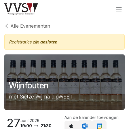
Overslaan naar inhoud
Alle Evenementen
Registraties zijn
gesloten
Wijnfouten
met Sietze Wijma dipWSET
Aan de kalender toevoegen:
27
april 2026
19:00
21:30