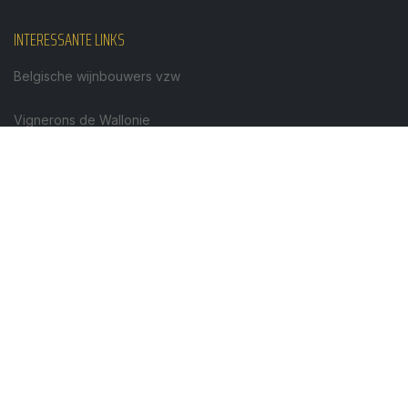
INTERESSANTE LINKS
Belgische wijnbouwers vzw
Vignerons de Wallonie
Vereniging Vlaamse sommeliers
NL
Download hier de Handleiding Wedstrijd Beste
Belgische Wijn (Klik op het NL pdf-icoon)
Télécharger ici le Manuel Concours Meilleur
Vin Belge (Cliquer sur l' icone pdf FR)
FR